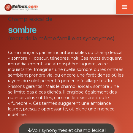
Panneau de gestion des cookies
Champ lexical de
sombre
(mots de la même famille et synonymes)
Commençons par les incontournables du champ lexical
« sombre » : obscur, ténèbres, noir. Ces mots évoquent
immédiatement une atmosphère lugubre, voire
inquiétante. Imaginez une ruelle sombre où les ombres
semblent prendre vie, ou encore une forêt dense où les
rayons du soleil peinent à percer le feuillage touffu.
Frissons garantis ! Mais le champ lexical « sombre » ne
se limite pas à ces clichés. Il englobe également des
nuances plus subtiles, comme le « sinistre » ou le
« funèbre ». Ces termes suggèrent une ambiance
lourde, presque oppressante, où plane une menace
indéfinie.
Voir synonymes et champ lexical