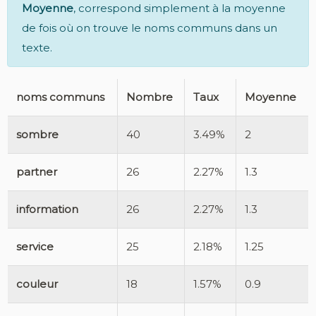
Moyenne
, correspond simplement à la moyenne
de fois où on trouve le noms communs dans un
texte.
noms communs
Nombre
Taux
Moyenne
sombre
40
3.49%
2
partner
26
2.27%
1.3
information
26
2.27%
1.3
service
25
2.18%
1.25
couleur
18
1.57%
0.9