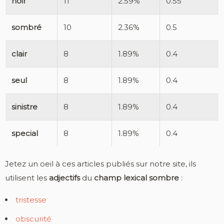
noir
11
2.59%
0.55
sombré
10
2.36%
0.5
clair
8
1.89%
0.4
seul
8
1.89%
0.4
sinistre
8
1.89%
0.4
special
8
1.89%
0.4
Jetez un oeil à ces articles publiés sur notre site, ils
utilisent les
adjectifs
du
champ lexical sombre
:
tristesse
obscurité