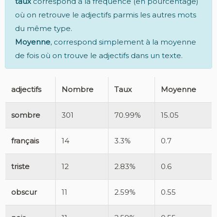
taux
correspond à la fréquence (en pourcentage)
où on retrouve le adjectifs parmis les autres mots
du même type.
Moyenne
, correspond simplement à la moyenne
de fois où on trouve le adjectifs dans un texte.
adjectifs
Nombre
Taux
Moyenne
sombre
301
70.99%
15.05
français
14
3.3%
0.7
triste
12
2.83%
0.6
obscur
11
2.59%
0.55