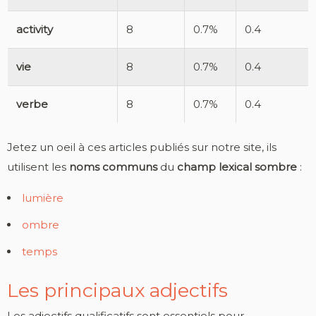
activity
8
0.7%
0.4
vie
8
0.7%
0.4
verbe
8
0.7%
0.4
Jetez un oeil à ces articles publiés sur notre site, ils
utilisent les
noms communs
du
champ lexical sombre
:
lumière
ombre
temps
Les principaux adjectifs
Les adjectifs qualificatifs sont essentiels pour