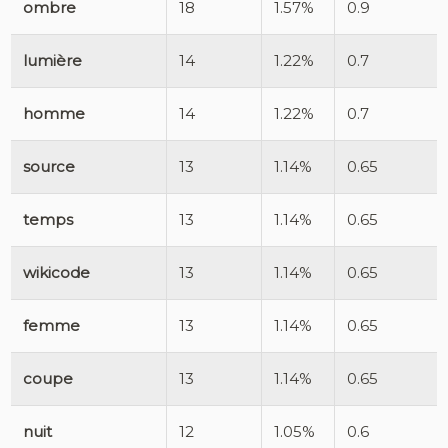
ombre
18
1.57%
0.9
lumière
14
1.22%
0.7
homme
14
1.22%
0.7
source
13
1.14%
0.65
temps
13
1.14%
0.65
wikicode
13
1.14%
0.65
femme
13
1.14%
0.65
coupe
13
1.14%
0.65
nuit
12
1.05%
0.6