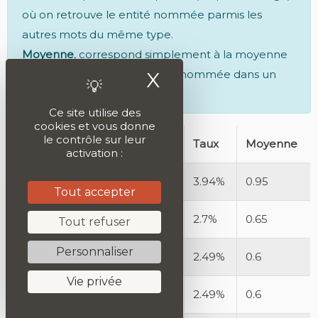
où on retrouve le entité nommée parmis les
autres mots du même type.
Moyenne
, correspond simplement à la moyenne
X
Masquer le ban
de fois où on trouve le entité nommée dans un
texte.
Ce site utilise des
cookies et vous donne
le contrôle sur leur
entité nommée
Nombre
Taux
Moyenne
activation :
Sens
19
3.94%
0.95
Tout accepter
France
13
2.7%
0.65
Tout refuser
Personnaliser
Paris
12
2.49%
0.6
Vie privée
Jean
12
2.49%
0.6