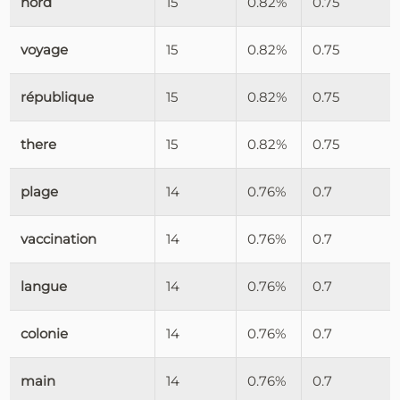
nord
15
0.82%
0.75
voyage
15
0.82%
0.75
république
15
0.82%
0.75
there
15
0.82%
0.75
plage
14
0.76%
0.7
vaccination
14
0.76%
0.7
langue
14
0.76%
0.7
colonie
14
0.76%
0.7
main
14
0.76%
0.7