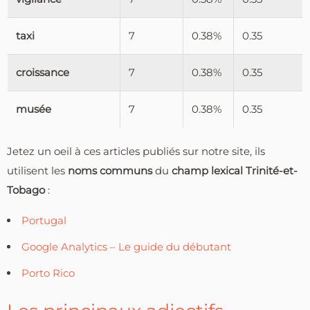
taxi
7
0.38%
0.35
croissance
7
0.38%
0.35
musée
7
0.38%
0.35
Jetez un oeil à ces articles publiés sur notre site, ils
utilisent les
noms communs
du
champ lexical Trinité-et-
Tobago
:
Portugal
Google Analytics – Le guide du débutant
Porto Rico