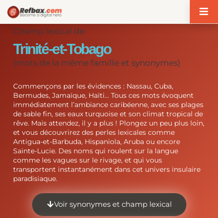
Panneau de gestion des cookies
Champ lexical de
Trinité-et-Tobago
(mots de la même famille et synonymes)
Commençons par les évidences : Nassau, Cuba,
Bermudes, Jamaïque, Haïti… Tous ces mots évoquent
immédiatement l’ambiance caribéenne, avec ses plages
de sable fin, ses eaux turquoise et son climat tropical de
rêve. Mais attendez, il y a plus ! Plongez un peu plus loin,
et vous découvrirez des perles lexicales comme
Antigua-et-Barbuda, Hispaniola, Aruba ou encore
Sainte-Lucie. Des noms qui roulent sur la langue
comme les vagues sur le rivage, et qui vous
transportent instantanément dans cet univers insulaire
paradisiaque.
Voir synonymes et champ lexical