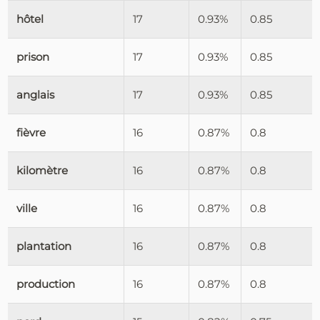
hôtel
17
0.93%
0.85
prison
17
0.93%
0.85
anglais
17
0.93%
0.85
fièvre
16
0.87%
0.8
kilomètre
16
0.87%
0.8
ville
16
0.87%
0.8
plantation
16
0.87%
0.8
production
16
0.87%
0.8