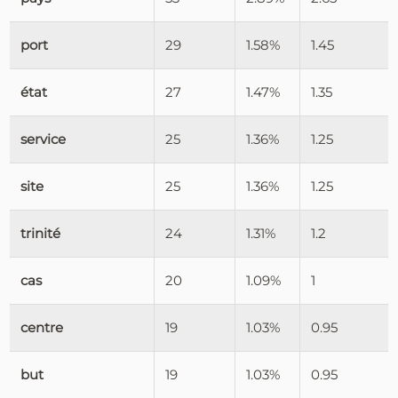
port
29
1.58%
1.45
état
27
1.47%
1.35
service
25
1.36%
1.25
site
25
1.36%
1.25
trinité
24
1.31%
1.2
cas
20
1.09%
1
centre
19
1.03%
0.95
but
19
1.03%
0.95