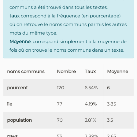
communs a été trouvé dans tous les textes.
taux
correspond à la fréquence (en pourcentage)
où on retrouve le noms communs parmis les autres
mots du même type.
Moyenne
, correspond simplement à la moyenne de
fois où on trouve le noms communs dans un texte.
noms communs
Nombre
Taux
Moyenne
pourcent
120
6.54%
6
île
77
4.19%
3.85
population
70
3.81%
3.5
pays
53
2.89%
2.65