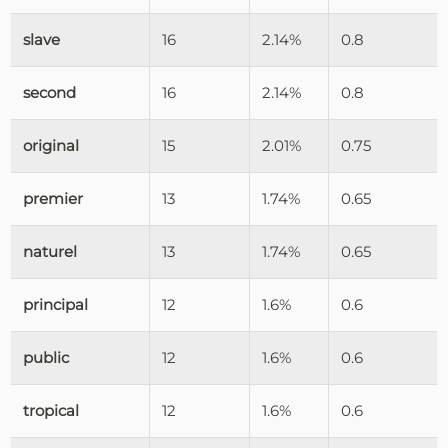
slave
16
2.14%
0.8
second
16
2.14%
0.8
original
15
2.01%
0.75
premier
13
1.74%
0.65
naturel
13
1.74%
0.65
principal
12
1.6%
0.6
public
12
1.6%
0.6
tropical
12
1.6%
0.6