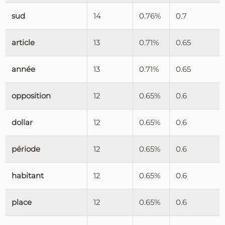
sud
14
0.76%
0.7
article
13
0.71%
0.65
année
13
0.71%
0.65
opposition
12
0.65%
0.6
dollar
12
0.65%
0.6
période
12
0.65%
0.6
habitant
12
0.65%
0.6
place
12
0.65%
0.6