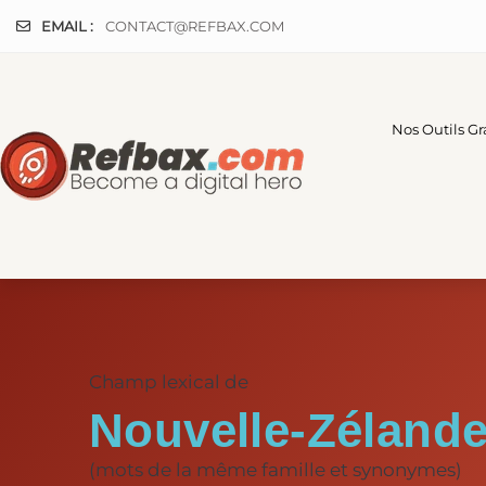
Panneau de gestion des cookies
EMAIL :
CONTACT@REFBAX.COM
Nos Outils Gr
Champ lexical de
Nouvelle-Zéland
(mots de la même famille et synonymes)