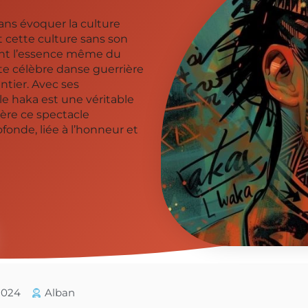
ans évoquer la culture
t cette culture sans son
tent l’essence même du
e célèbre danse guerrière
ntier. Avec ses
e haka est une véritable
ière ce spectacle
fonde, liée à l’honneur et
/2024
Alban