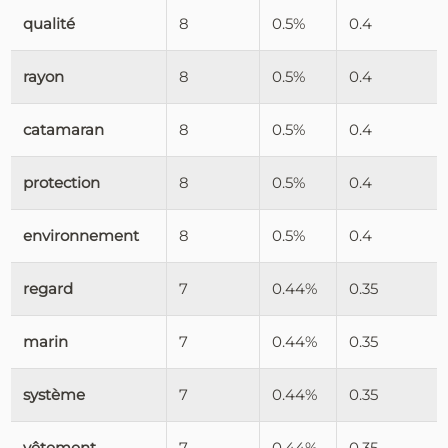
qualité
8
0.5%
0.4
rayon
8
0.5%
0.4
catamaran
8
0.5%
0.4
protection
8
0.5%
0.4
environnement
8
0.5%
0.4
regard
7
0.44%
0.35
marin
7
0.44%
0.35
système
7
0.44%
0.35
vêtement
7
0.44%
0.35