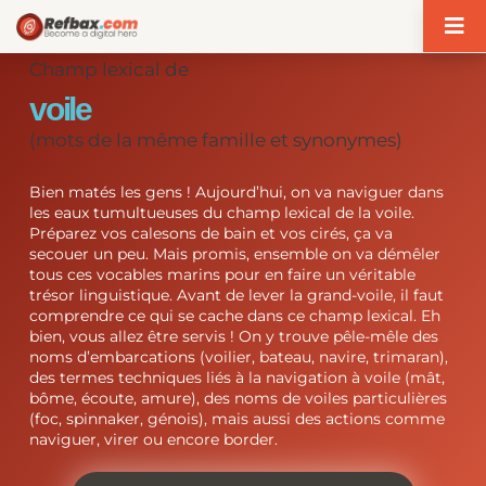
Panneau de gestion des cookies
Champ lexical de
voile
(mots de la même famille et synonymes)
Bien matés les gens ! Aujourd’hui, on va naviguer dans
les eaux tumultueuses du champ lexical de la voile.
Préparez vos calesons de bain et vos cirés, ça va
secouer un peu. Mais promis, ensemble on va démêler
tous ces vocables marins pour en faire un véritable
trésor linguistique. Avant de lever la grand-voile, il faut
comprendre ce qui se cache dans ce champ lexical. Eh
bien, vous allez être servis ! On y trouve pêle-mêle des
noms d’embarcations (voilier, bateau, navire, trimaran),
des termes techniques liés à la navigation à voile (mât,
bôme, écoute, amure), des noms de voiles particulières
(foc, spinnaker, génois), mais aussi des actions comme
naviguer, virer ou encore border.