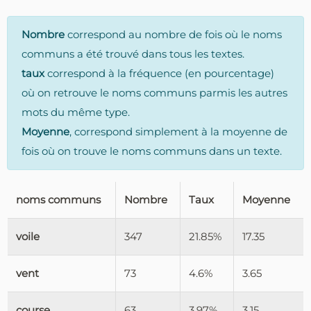
Nombre
correspond au nombre de fois où le noms
communs a été trouvé dans tous les textes.
taux
correspond à la fréquence (en pourcentage)
où on retrouve le noms communs parmis les autres
mots du même type.
Moyenne
, correspond simplement à la moyenne de
fois où on trouve le noms communs dans un texte.
noms communs
Nombre
Taux
Moyenne
voile
347
21.85%
17.35
vent
73
4.6%
3.65
course
63
3.97%
3.15