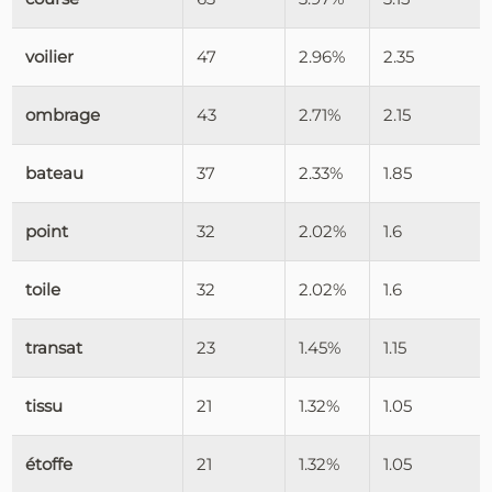
voilier
47
2.96%
2.35
ombrage
43
2.71%
2.15
bateau
37
2.33%
1.85
point
32
2.02%
1.6
toile
32
2.02%
1.6
transat
23
1.45%
1.15
tissu
21
1.32%
1.05
étoffe
21
1.32%
1.05