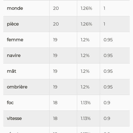
monde
20
1.26%
1
pièce
20
1.26%
1
femme
19
1.2%
0.95
navire
19
1.2%
0.95
mât
19
1.2%
0.95
ombrière
19
1.2%
0.95
foc
18
1.13%
0.9
vitesse
18
1.13%
0.9