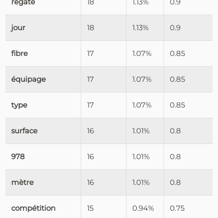
régate
18
1.13%
0.9
jour
18
1.13%
0.9
fibre
17
1.07%
0.85
équipage
17
1.07%
0.85
type
17
1.07%
0.85
surface
16
1.01%
0.8
978
16
1.01%
0.8
mètre
16
1.01%
0.8
compétition
15
0.94%
0.75