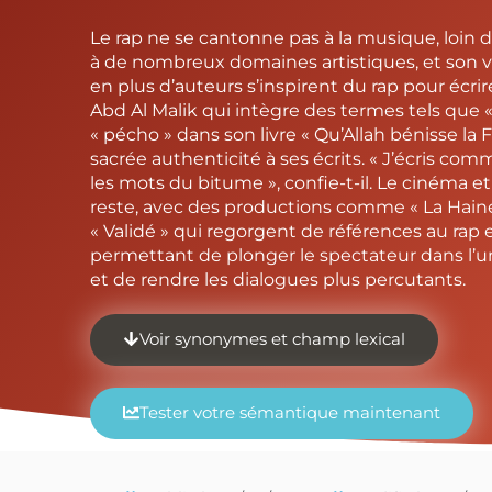
Le rap ne se cantonne pas à la musique, loin d
à de nombreux domaines artistiques, et son v
en plus d’auteurs s’inspirent du rap pour écr
Abd Al Malik qui intègre des termes tels que « 
« pécho » dans son livre « Qu’Allah bénisse la 
sacrée authenticité à ses écrits. « J’écris comm
les mots du bitume », confie-t-il. Le cinéma et
reste, avec des productions comme « La Haine 
« Validé » qui regorgent de références au rap e
permettant de plonger le spectateur dans l’un
et de rendre les dialogues plus percutants.
Voir synonymes et champ lexical
Tester votre sémantique maintenant