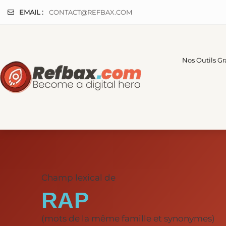
Panneau de gestion des cookies
EMAIL :
CONTACT@REFBAX.COM
Nos Outils Gr
Champ lexical de
RAP
(mots de la même famille et synonymes)