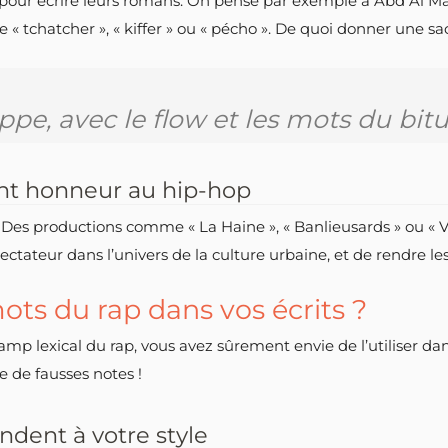
 pour écrire leurs romans. On pense par exemple à Abd Al Mali
 tchatcher », « kiffer » ou « pécho ». De quoi donner une sacr
ppe, avec le flow et les mots du bit
font honneur au hip-hop
. Des productions comme « La Haine », « Banlieusards » ou « V
ctateur dans l’univers de la culture urbaine, et de rendre le
ts du rap dans vos écrits ?
p lexical du rap, vous avez sûrement envie de l’utiliser dans 
e de fausses notes !
ndent à votre style