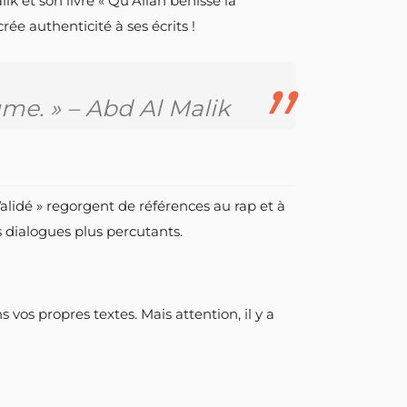
k et son livre « Qu’Allah bénisse la
ée authenticité à ses écrits !
ume. » – Abd Al Malik
alidé » regorgent de références au rap et à
s dialogues plus percutants.
vos propres textes. Mais attention, il y a