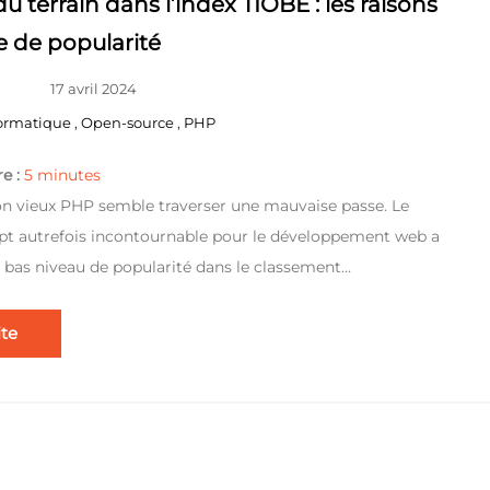
 terrain dans l’index TIOBE : les raisons
e de popularité
17 avril 2024
ormatique
,
Open-source
,
PHP
e :
5
minutes
on vieux PHP semble traverser une mauvaise passe. Le
ipt autrefois incontournable pour le développement web a
s bas niveau de popularité dans le classement…
ite