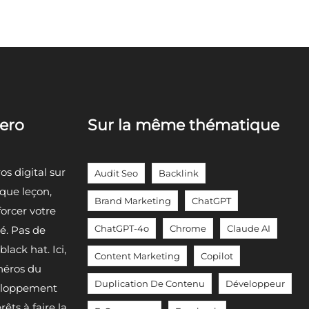
hero
Sur la même thématique
s digital sur
Audit Seo
Backlink
aque leçon,
Brand Marketing
ChatGPT
forcer votre
ChatGPT-4o
Chrome
Claude AI
té. Pas de
lack hat. Ici,
Content Marketing
Copilot
héros du
Duplication De Contenu
Développeur
eloppement
êts à faire la