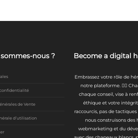
i sommes-nous ?
Become a digital 
ales
Embrassez votre rôle de héro
notre plateforme. 🦸‍♂️ Ch
confidentialité
chaque conseil, vise à ren
éthique et votre intégri
énérales de Vente
raccourcis, pas de tactiques b
érale d’utilisation
nous construisons des 
webmarketing et du dév
er
avec des chapeaux blancs, pr