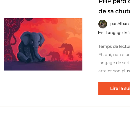
PHP perd du
de sa chut
par
Alban
Langage inf
Temps de lectur
Eh oui, notre b
langage de scr
atteint son plu
Lire la su