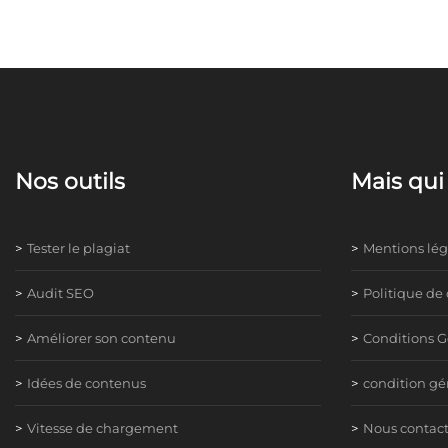
Nos outils
Mais qu
Tester le plagiat
Mentions lég
Audit SEO
Politique de 
Améliorer son contenu
Conditions G
Idées de contenus
condition gén
Vitesse de chargement
Nous contact