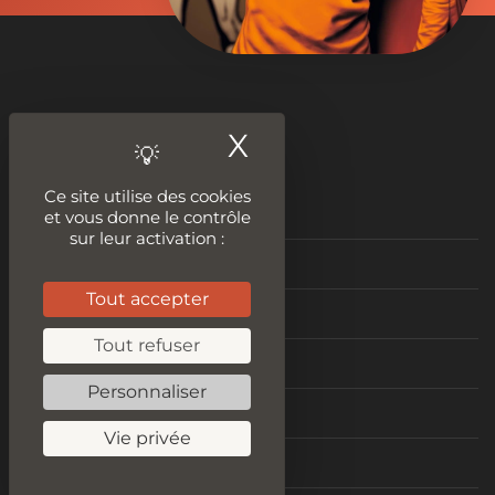
Nos outils
X
Masquer le ban
Ce site utilise des cookies
Tester le plagiat
et vous donne le contrôle
sur leur activation :
Audit SEO
Tout accepter
Améliorer son contenu
Tout refuser
Idées de contenus
Personnaliser
Vitesse de chargement
Vie privée
Test Mobile Friendly