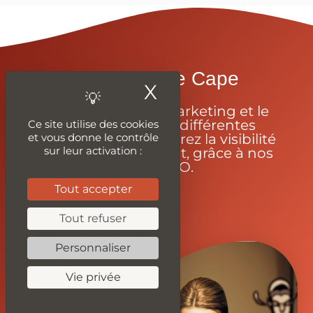
Enfilez-Votre Cape
X
Masquer le ban
Apprenez le webmarketing et le
code grâce à nos différentes
Ce site utilise des cookies
ressources et améliorez la visibilité
et vous donne le contrôle
sur leur activation :
de votre site internet, grâce à nos
outils SEO.
Tout accepter
Tout refuser
Personnaliser
Vie privée