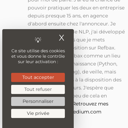
pouvoir pratiquer les deux en entreprise
depuis presque 15 ans, en agence
d'abord ensuite chez l'annonceur. Je
suis passionné par le NLP, j'ai développé
X
Masquer le ban
de nombreux outils que je mets
aujourd'hui à disposition sur Refbax.
Ce site utilise des cookies
J'imagine aussi Refbax comme un lieu
et vous donne le contrôle
sur leur activation :
de partage de connaissance (Python,
PHP, Webmarketing), de veille, mais
Tout accepter
aussi des outils mis à la disposition des
SEO et des rédacteurs. J'espère que
Tout refuser
vous trouverez un peu de cela en
Personnaliser
parcourant le site.
Retrouvez mes
publications sur medium.com
Vie privée