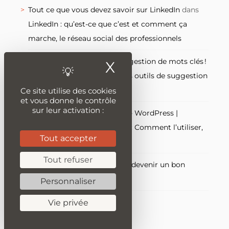
Tout ce que vous devez savoir sur LinkedIn
dans
LinkedIn : qu’est-ce que c’est et comment ça
marche, le réseau social des professionnels
Tout savoir sur l’outil de suggestion de mots clés !
X
Masquer le ba
dans
Quels sont les meilleurs outils de suggestion
de mots-clés ?
Ce site utilise des cookies
et vous donne le contrôle
sur leur activation :
Yoast SEO le guide complet - WordPress |
Refbax.com
dans
Mailchimp : Comment l’utiliser,
Tout accepter
le guide complet
Tout refuser
clic monkey
dans
Comment devenir un bon
rédacteur web ?
Personnaliser
Vie privée