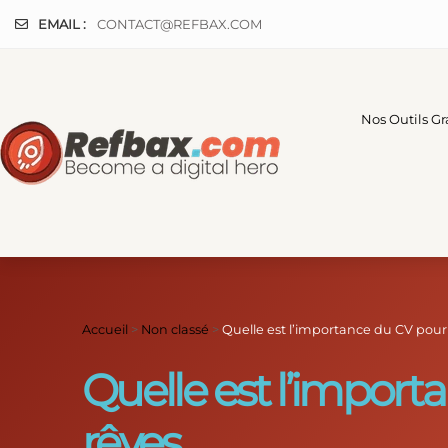
Panneau de gestion des cookies
EMAIL :
CONTACT@REFBAX.COM
Nos Outils Gr
Accueil
>
Non classé
>
Quelle est l’importance du CV pour
Quelle est l’import
rêves