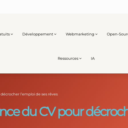
atuits
Développement
Webmarketing
Open-Sour
Ressources
IA
 décrocher l’emploi de ses rêves
ance du CV pour décroch