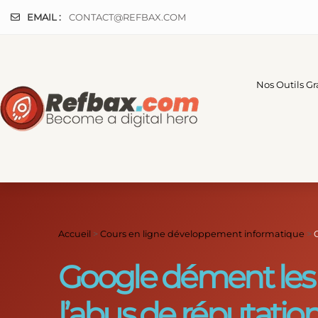
Panneau de gestion des cookies
EMAIL :
CONTACT@REFBAX.COM
Nos Outils Gr
Accueil
>
Cours en ligne développement informatique
>
Google dément les 
l’abus de réputation