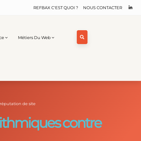
REFBAX C'EST QUOI ?
NOUS CONTACTER
ce
Métiers Du Web
réputation de site
rithmiques contre