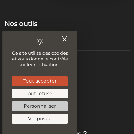
Nos outils
X
Masquer le ban
Tester le plagiat
Ce site utilise des cookies
Audit SEO
et vous donne le contrôle
sur leur activation :
Améliorer son contenu
Tout accepter
Idées de contenus
Tout refuser
Vitesse de chargement
Personnaliser
Test Mobile Friendly
Vie privée
Mais qui sommes-nous ?