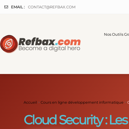
Panneau de gestion des cookies
EMAIL :
CONTACT@REFBAX.COM
Nos Outils Gr
Accueil
>
Cours en ligne développement informatique
>
Cloud Security : Les