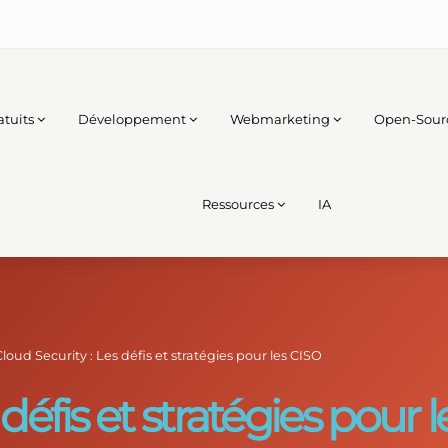
atuits
Développement
Webmarketing
Open-Sour
Ressources
IA
Cloud Security : Les défis et stratégies pour les CISO
 défis et stratégies pour 