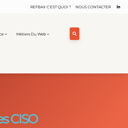
REFBAX C'EST QUOI ?
NOUS CONTACTER
ce
Métiers Du Web
les CISO