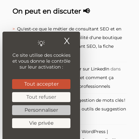
On peut en discuter 📢
Qu'est-ce que le métier de consultant SEO et en
quoi il peut améliorer la visibilité d'une boutique
X
Masquer le ban
e-commerce ?
dans
Consultant SEO, la fiche
Ce site utilise des cookies
métier
et vous donne le contrôle
sur leur activation :
Tout ce que vous devez savoir sur LinkedIn
dans
LinkedIn : qu’est-ce que c’est et comment ça
Tout accepter
marche, le réseau social des professionnels
Tout refuser
Tout savoir sur l’outil de suggestion de mots clés !
dans
Quels sont les meilleurs outils de suggestion
Personnaliser
de mots-clés ?
Vie privée
Yoast SEO le guide complet - WordPress |