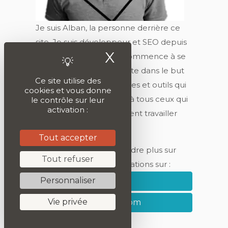
Je suis Alban, la personne derrière ce
site. Je suis développeur et SEO depuis
X
Masquer le ban
maintenant 17 ans (on commence à se
faire vieux). J'ai créé ce site dans le but
Ce site utilise des
de partager connaissances et outils qui
cookies et vous donne
seront utiles, je l'espère, à tous ceux qui
le contrôle sur leur
activation :
travaillent ou qui souhaitent travailler
dans le digital.
Tout accepter
Tu peux aussi en apprendre plus sur
Tout refuser
moi et suivre mes publications sur :
Personnaliser
Linkedin
Vie privée
Medium.com