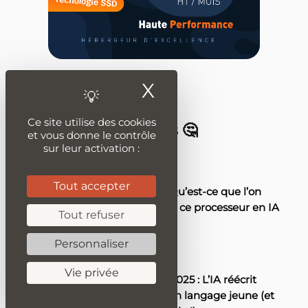
X
Masquer le ban
Ce site utilise des cookies
Les derniers articles 🤔
et vous donne le contrôle
sur leur activation :
4 JUIN 2025
Tout accepter
Max+ 395 LLM : Qu’est-ce que l’on
peut attendre de ce processeur en IA
Tout refuser
?
...
Personnaliser
26 MAI 2025
Vie privée
Friends version 2025 : L’IA réécrit
l’épisode pilote en langage jeune (et