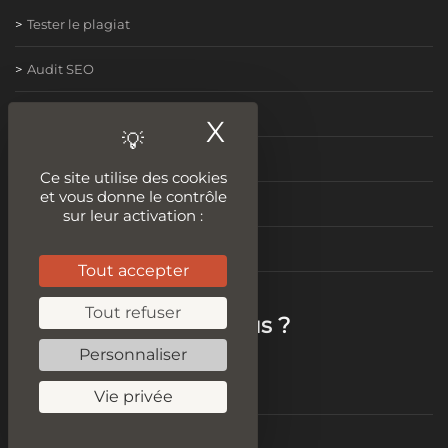
Tester le plagiat
Audit SEO
Améliorer son contenu
X
Masquer le ban
Idées de contenus
Ce site utilise des cookies
et vous donne le contrôle
Vitesse de chargement
sur leur activation :
Test Mobile Friendly
Tout accepter
Tout refuser
Mais qui sommes-nous ?
Personnaliser
Mentions légales
Vie privée
Politique de confidentialité