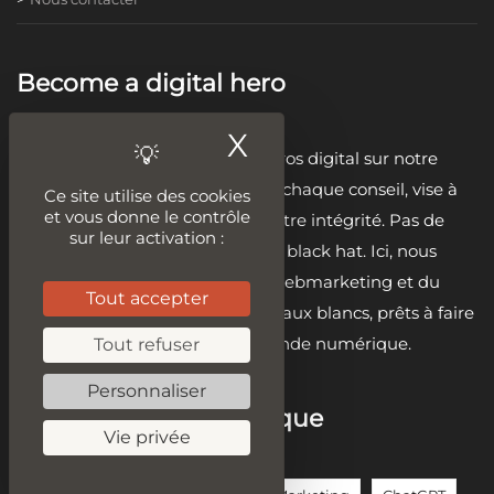
Become a digital hero
X
Masquer le ban
Embrassez votre rôle de héros digital sur notre
plateforme. 🦸‍♂️ Chaque leçon, chaque conseil, vise à
Ce site utilise des cookies
et vous donne le contrôle
renforcer votre éthique et votre intégrité. Pas de
sur leur activation :
raccourcis, pas de tactiques black hat. Ici, nous
construisons des héros du webmarketing et du
Tout accepter
développement avec des chapeaux blancs, prêts à faire
la différence dans le monde numérique.
Tout refuser
Personnaliser
Sur la même thématique
Vie privée