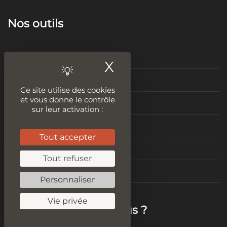
Nos outils
Tester le plagiat
X
Masquer le ban
Audit SEO
Ce site utilise des cookies
et vous donne le contrôle
Améliorer son contenu
sur leur activation :
Idées de contenus
Tout accepter
Vitesse de chargement
Tout refuser
Test Mobile Friendly
Personnaliser
Vie privée
Mais qui sommes-nous ?