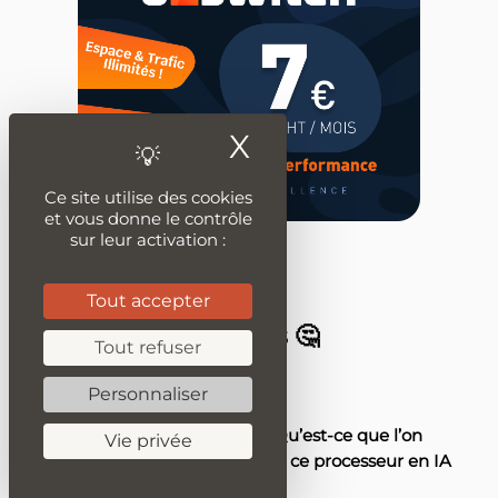
X
Masquer le ban
Ce site utilise des cookies
et vous donne le contrôle
sur leur activation :
Tout accepter
Les derniers articles 🤔
Tout refuser
Personnaliser
4 JUIN 2025
Max+ 395 LLM : Qu’est-ce que l’on
Vie privée
peut attendre de ce processeur en IA
?
...