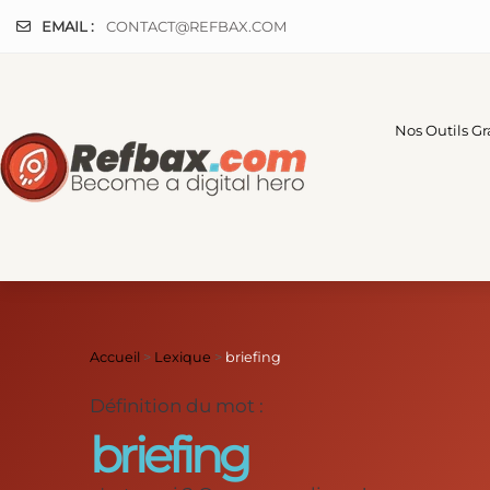
Panneau de gestion des cookies
EMAIL :
CONTACT@REFBAX.COM
Nos Outils Gr
Accueil
>
Lexique
>
briefing
Définition du mot :
briefing